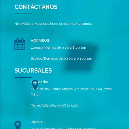
CONTÁCTANOS
No olvides el valor que tiene el poder de tu sonrisa
HORARIOS
Lunes a Viernes de 9:00 a 8:00 pm
Sábado/Domingo de 09:00 a 03:00 pm
SUCURSALES
San Pedro
Calle Nardo 4, entre Mirasol y Mirador, Col. San Pedro
Mártir
Tel: 55 7261 5184 y 557261 5190
¡Nueva!