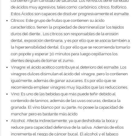
contienen gran cantidad de sacarosa. Los refrescos tiene variedad
de ácidos muy agresivos, tales como: carbónico, cítrico, fosfórico.
Estos Ácidos son capaces de disolver progresivamente el esmalte.
Cítricos: Este grupo de frutas que contienen su ácido
característico, tienen la propiedad de desmineralizar los tejidos
duros del diente.. Los cítricos son responsables de la erosión
dental, exposición dentinaria, y es por ello que se asocia también a
la hipersensibilidad dental. Es por ello que se recomienda tomarlo
con popote y esperar 30 minutos para luego cepillarnos los
dientes después de tomar el zumo.
Vinagre: el ácido acético contribuye al deterioro del esmalte. Los
vinagres dulces disimulan el ácido del vinagre, pero lo contienen
igualmente, además de ganar azucares. Es por ello que se
recomienda emplear vinagres muy líquidos que las reducciones.
Vino: Es uno de las bebidas que más puede teñir debido al
contenido de taninos, además de las uvas oscuras, destaca la
granada. El vino blanco por su parte, no posee la capacidad de
manchar pero es bastante más ácido
Alcohol: Afecta indirectamente, ya que deshidrata la boca y
reduce para capacidad defensiva de la saliva. Además de ellos
incrementa el riesgo de cáncer bucal. El alcohol y el tabaco