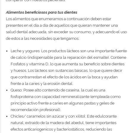
Alimentos beneficiosos para tus dientes
Los alimentos que enumeramos a continuación deben estar
presentes en el día a día de aquellos que quieran mantener una
salud dental adecuada, sin exceder su consumo, y adecuando el uso
de estos a las necesidades que tengamos:
Leche y yogures: Los productos lácteos son una importante fuente
de calcio (indispensable para la reparación del esmalte). Contiene
Fosfatos y vitamina D, lo que aumenta su beneficio sobre dientes
y huesos. Los lácteos son sustancias básicas, lo que quiere decir
que contrarrestan el efecto de los ácidos en la boca y ayudan
frente a la caries y la erosión dental.
Queso: Posee alto contenido de caseína, la cual es una
fosfoproteína con capacidad remineralizante (empleada como
principio activo frente a caries en algunas pastas y geles de
recomendación profesional).
Chicles/ caramelos sin azúcar y con xilitol: Este edulcorante
natural, extraído de la madera del abedul, tiene importantes
efectos anticariogenicos y bacteriostáticos, reduciendo las