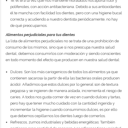
Te: él te a la vez que nos mantiene hidratados nos aporta flúor y
polifenoles, con acción antibacteriana. Debido a sus antioxidantes
él te mancha con facilidad los dientes, pero con una higiene bucal
correcta y acudiendo a nuestro dentista periódicamente, no hay
de qué preocuparnos.
Alimentos perjudiciales para tus dientes
La lista de alimentos perjudiciales no se trata de una prohibición de
consumo de los mismos, sino que si nos preocupa nuestra salud
dental, debemos consumirlos con moderación y siendo conscientes
en todo momento del efecto que producen en nuestra salud dental:
Dulces: Son los más cariogenicos de todos los alimentos ya que
contienen sacarosa (a partir de ella las bacterias orales producen
ácido). Añadimos que estos dulces por lo general son de textura
pegajosa y se ingieren de manera aislada, incrementa el riesgo de
caries. A todos nos gusta comer de vez en cuando dulces y tartas,
pero hay que tener mucho cuidado con la cantidad ingerida y
incrementar la higiene cuando consumimos dulces, es por ello
que debemos cepillarnos los dientes luego de comerlos.
Refrescos, zumos industriales y bebidas energéticas: También