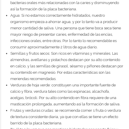
bacterias orales más relacionadas con la caries y disminuyendo
así la formación de la placa bacteriana.
Agua: Si no estamos correctamente hidratados, nuestro
organismo empieza a ahorrar agua, y por lo tanto va a producir
menor cantidad de saliva. Una persona que tiene boca seca tiene
mayor riesgo de presentar caries, enfermedad de las encías,
infecciones orales, entre otras. Por lo tanto lo recomendable es
consumir aproximadamente 2 litros de agua diario.
Semillas y frutos secos: Son ricos en vitaminas y minerales. Las
almendras, avellanas y pistachos destacan por su alto contenido
en calcio, y las semillas de girasol, sésamo y piñones destacan por
su contenido en magnesio. Por estas características son las
meriendas recomendadas.
Verduras de hoja verde: constituyen una importante fuente de
calcio y fibra, verdura tales como las espinacas, alcachofa,
acelgas, brócoli. Por su alto contenido en fibra requiere de una
masticación prolongada, aumentando así la formación de saliva.
Frutas y verduras crudas: se recomienda comer 1 fruta o verdura
de textura consistente diaria, ya que con ellas se tiene un efecto
barrido de la placa bacteriana.